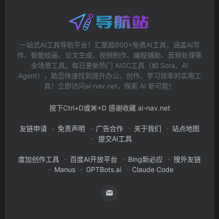
一站式AI工具导航平台！汇聚超800+免费AI工具，涵盖AI写
作、智能绘画、论文生成、视频制作、编程辅助、音频处理等
全场景工具。每日更新热门 AIGC工具（如 Sora、AI
Agent），助您快速找到提升办公、创作、学习效率的实用工
具！立即访问ai-nav.net，探索 AI 新可能！
按下Ctrl+D或⌘+D 感谢收藏 ai-nav.net
友链申请
免责声明
广告合作
关于我们
站点地图
提交AI工具
度加创作工具
百度AI开放平台
Bing新必应
搜外友链
Manus
GPTBots.ai
Claude Code