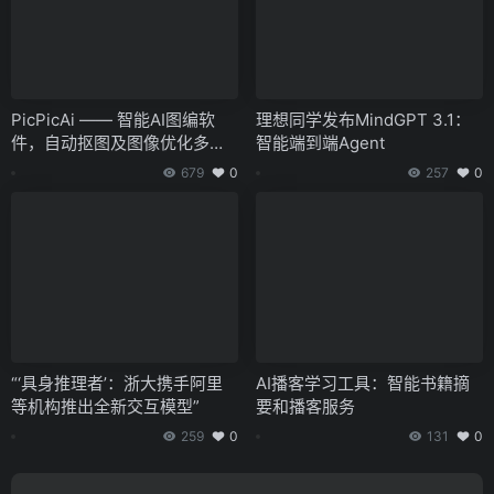
PicPicAi —— 智能AI图编软
理想同学发布MindGPT 3.1：
件，自动抠图及图像优化多种
智能端到端Agent
功能
679
0
257
0
“‘具身推理者’：浙大携手阿里
AI播客学习工具：智能书籍摘
等机构推出全新交互模型”
要和播客服务
259
0
131
0