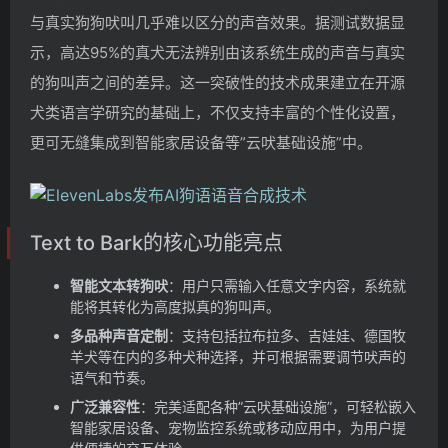
与真实狗狗吠叫几乎难以区分的声音效果。据测试数据显
示，高达95%的真犬无法辨别由该系统生成的声音与真实
的狗叫声之间的差异。这一突破性的技术成果建立在开源
犬类语言学研究的基础上，不仅支持丰富的个性化设置，
更可无缝集成到智能家居设备等”云吠基础设施”中。
Text to Bark的核心功能亮点
智能文本转狗吠
：用户只需输入任意文字内容，系统就
能将其转化为高度拟真的狗叫声。
多品种声音定制
：支持包括拉布拉多、吉娃娃、德国牧
羊犬等在内的多种犬种选择，并可根据需要调节吠声的
语气和节奏。
广泛兼容性
：完美适配各种”云吠基础设施”，可轻松嵌入
智能家居设备、宠物监控系统或移动应用中，为用户提