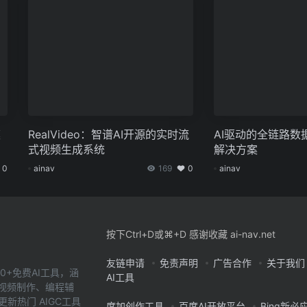
模
RealVideo：智谱AI开源的实时流
AI驱动的全链路数
式视频生成系统
解决方案
0
ainav
169
0
ainav
按下Ctrl+D或⌘+D 感谢收藏 ai-nav.net
友链申请
免责声明
广告合作
关于我们
0+免费AI工具，涵
AI工具
、视频制作、编程辅
新热门 AIGC工具
度加创作工具
百度AI开放平台
Bing新必