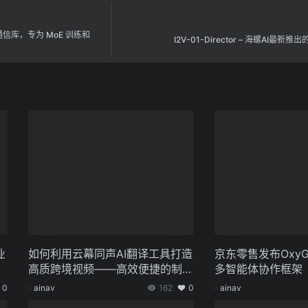
行通信库，专为 MoE 训练和
I2V-01-Director – 海螺AI最新
业
如何利用云幕同声AI翻译工具打造
京东零售发布OxyG
高质跨境视频——高效便捷的制作
多智能体协作框架
方法！
0
ainav
162
0
ainav