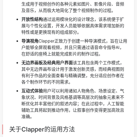
生成用于视频创作的各种元素如图片、影像片段、音频
及音乐，从而极大地简化了整个视频制作的过程。
开放性结构
通过运用模块化的设计理念，该系统便于扩
展与个性化设置，开发人员能够依据具体需求增加新的
特性或是更换现有的组成部分。
导演视角
Clapper正致力于创建一种导演模式，旨在让用
户能够全屏观看视频，并且只需通过语音命令指导AI，
在舒适的座椅上就能完成影片的制作过程。
无边界画板及经典用户界面
该工具包含两个工作模式，
其中无边界画布设计用于激发创新灵感，而经典视图则
有利于作品的全面查看与精确调整，充分适应创作者在
各个制作环节的不同需求。
互动式体验
用户可以利用诸如人物角色、场景设定、气
象状况、时间背景及风格基调等高层次的抽象元素来不
断优化并丰富他们的叙述内容；在此过程中，人工智能
辅助工具将起到推动作用，让叙事创作变得更加高效且
准确。
关于Clapper的运用方法