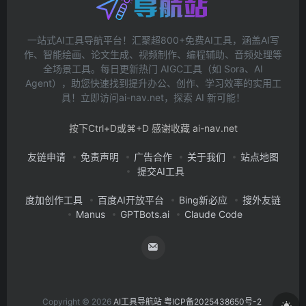
一站式AI工具导航平台！汇聚超800+免费AI工具，涵盖AI写
作、智能绘画、论文生成、视频制作、编程辅助、音频处理等
全场景工具。每日更新热门 AIGC工具（如 Sora、AI
Agent），助您快速找到提升办公、创作、学习效率的实用工
具！立即访问ai-nav.net，探索 AI 新可能！
按下Ctrl+D或⌘+D 感谢收藏 ai-nav.net
友链申请
免责声明
广告合作
关于我们
站点地图
提交AI工具
度加创作工具
百度AI开放平台
Bing新必应
搜外友链
Manus
GPTBots.ai
Claude Code
Copyright © 2026
AI工具导航站
粤ICP备2025438650号-2