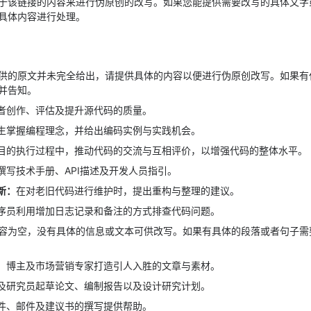
于该链接的内容来进行伪原创的改写。如果您能提供需要改写的具体文字
具体内容进行处理。
供的原文并未完全给出，请提供具体的内容以便进行伪原创改写。如果有
并告知。
者创作、评估及提升源代码的质量。
生掌握编程理念，并给出编码实例与实践机会。
目的执行过程中，推动代码的交流与互相评价，以增强代码的整体水平。
撰写技术手册、API描述及开发人员指引。
新：
在对老旧代码进行维护时，提出重构与整理的建议。
序员利用增加日志记录和备注的方式排查代码问题。
容为空，没有具体的信息或文本可供改写。如果有具体的段落或者句子需
、博主及市场营销专家打造引人入胜的文章与素材。
及研究员起草论文、编制报告以及设计研究计划。
件、邮件及建议书的撰写提供帮助。