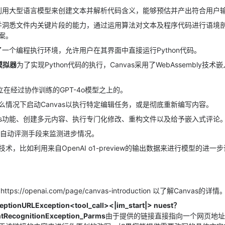
as利用大型语言模型来创建文本并解析代码含义，能够预估并产出符合用户
解析并洞悉文件内关键片段的能力，通过运用算法对文本及程序代码进行语境
案。
成了一个编程执行环境，允许用户在其界面中直接运行Python代码。
n模拟器
为了实现Python代码的执行，Canvas采用了WebAssembly技术
建立在经过协作训练的GPT-4o模型之上的。
么情况下启动Canvas以执行特定编辑任务，或是彻底重新编写内容。
vas功能、创建多元内容、执行专门化修改、重构文件以及给予嵌入式评论
置自动评测手段来监测进步情况。
术，比如利用来自OpenAI o1-preview的输出数据来进行模型的进一
tps://openai.com/page/canvas-introduction 以了解Canvas的详情
ionURLException<tool_call><|im_start|> nuest？
ntRecognitionException_Parms
由于提供的链接直接指向一个网页地址