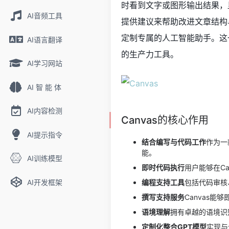
时看到文字或图形输出结果，
AI音频工具
提供建议来帮助改进文章结构与
定制专属的人工智能助手。这
AI语言翻译
的生产力工具。
AI学习网站
AI 智 能 体
AI内容检测
Canvas的核心作用
AI提示指令
结合编写与代码工作
作为一
能。
AI训练模型
即时代码执行
用户能够在Ca
AI开发框架
编程支持工具
包括代码审核
撰写支持服务
Canvas
语境理解
拥有卓越的语境识
定制化整合GPT模型
实现与