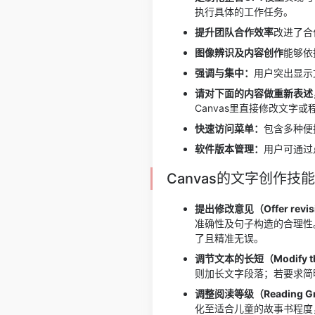
执行具体的工作任务。
提升团队合作效率
改进了合
图像辨识及内容创作
能够依
强调与集中：
用户突出显示
请对下面的内容做重新表述
Canvas里直接修改文
快速访问菜单：
包含多种便
软件版本管理：
用户可通过
Canvas的文字创作技能
提出修改意见（Offer revisi
准确性及句子构造的合理性
了且精准无误。
调节文本的长短（Modify the l
则加长文字段落；若要求简
调整阅渎等级（Reading G
化至适合儿童的故事书程度