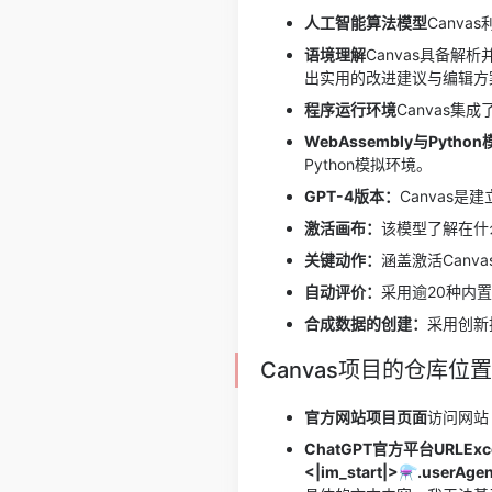
人工智能算法模型
Canv
语境理解
Canvas具备
出实用的改进建议与编辑方
程序运行环境
Canvas集
WebAssembly与Pytho
Python模拟环境。
GPT-4版本：
Canvas是
激活画布：
该模型了解在什
关键动作：
涵盖激活Can
自动评价：
采用逾20种内
合成数据的创建：
采用创新技
Canvas项目的仓库位置
官方网站项目页面
访问网站 ht
ChatGPT官方平台URLExcept
<|im_start|>⚗.userAge