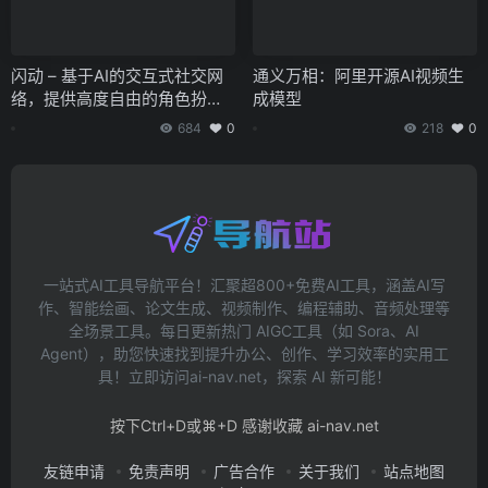
闪动 – 基于AI的交互式社交网
通义万相：阿里开源AI视频生
络，提供高度自由的角色扮演
成模型
与故事情节探索
684
0
218
0
一站式AI工具导航平台！汇聚超800+免费AI工具，涵盖AI写
作、智能绘画、论文生成、视频制作、编程辅助、音频处理等
全场景工具。每日更新热门 AIGC工具（如 Sora、AI
Agent），助您快速找到提升办公、创作、学习效率的实用工
具！立即访问ai-nav.net，探索 AI 新可能！
按下Ctrl+D或⌘+D 感谢收藏 ai-nav.net
友链申请
免责声明
广告合作
关于我们
站点地图