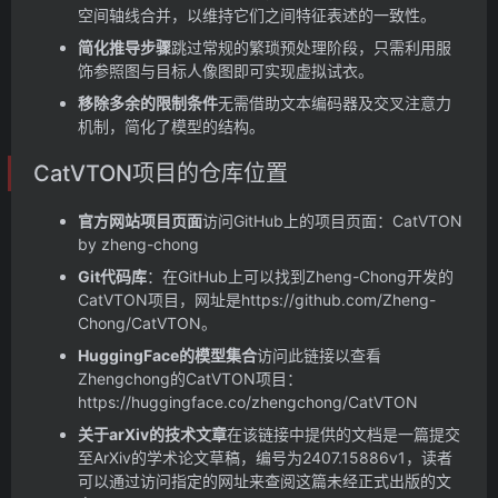
空间轴线合并，以维持它们之间特征表述的一致性。
简化推导步骤
跳过常规的繁琐预处理阶段，只需利用服
饰参照图与目标人像图即可实现虚拟试衣。
移除多余的限制条件
无需借助文本编码器及交叉注意力
机制，简化了模型的结构。
CatVTON项目的仓库位置
官方网站项目页面
访问GitHub上的项目页面：CatVTON
by zheng-chong
Git代码库
：在GitHub上可以找到Zheng-Chong开发的
CatVTON项目，网址是https://github.com/Zheng-
Chong/CatVTON。
HuggingFace的模型集合
访问此链接以查看
Zhengchong的CatVTON项目：
https://huggingface.co/zhengchong/CatVTON
关于arXiv的技术文章
在该链接中提供的文档是一篇提交
至ArXiv的学术论文草稿，编号为2407.15886v1，读者
可以通过访问指定的网址来查阅这篇未经正式出版的文