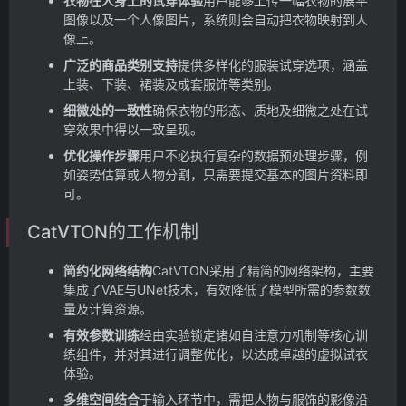
衣物在人身上的试穿体验
用户能够上传一幅衣物的展平
图像以及一个人像图片，系统则会自动把衣物映射到人
像上。
广泛的商品类别支持
提供多样化的服装试穿选项，涵盖
上装、下装、裙装及成套服饰等类别。
细微处的一致性
确保衣物的形态、质地及细微之处在试
穿效果中得以一致呈现。
优化操作步骤
用户不必执行复杂的数据预处理步骤，例
如姿势估算或人物分割，只需要提交基本的图片资料即
可。
CatVTON的工作机制
简约化网络结构
CatVTON采用了精简的网络架构，主要
集成了VAE与UNet技术，有效降低了模型所需的参数数
量及计算资源。
有效参数训练
经由实验锁定诸如自注意力机制等核心训
练组件，并对其进行调整优化，以达成卓越的虚拟试衣
体验。
多维空间结合
于输入环节中，需把人物与服饰的影像沿