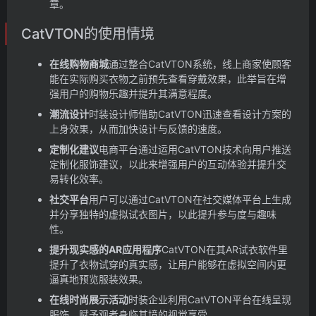
章。
CatVTON的使用情境
在线购物商城
通过整合CatVTON系统，线上商家使顾客
能在实际购买衣物之前预先查看穿戴效果，此举旨在增
强用户的购物乐趣并提升其满意程度。
潮流设计
时装设计师借助CatVTON迅速查看设计方案的
上身效果，从而加快设计与反馈的速度。
定制化建议
电商平台通过运用CatVTON技术向用户推送
定制化服饰建议，以此来增强用户的互动体验并提升交
易转化效率。
社交平台
用户可以通过CatVTON在社交媒体平台上生成
并分享独特的虚拟试衣图片，以此提升参与度与趣味
性。
提升现实感的AR应用程序
CatVTON在其AR试衣软件里
提升了衣物试穿的真实感，让用户能够在虚拟空间内更
逼真地预览服装效果。
在线时尚展示活动
时装企业利用CatVTON平台在线呈现
服饰，赋予观者身临其境的视觉享受。