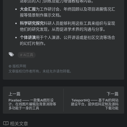
进职员的入门训练及能力增强教程等内容。
大会汇报
为工作研讨会、年终回顾以及项目进展情况汇
报等情景制作展示文档。
科学研究探究
科研人员能够利用这些工具来组织与呈现
他们的研究发现，从而促进学术界的沟通与分享。
个体讲演
用于个人演讲、公开讲话或是社区交流等场合
的幻灯片制作。
# AI工具
©
版权声明
文章版权归作者所有，未经允许请勿转载。
上一篇
下一篇
Pixelied —— 一款集AI图形设
TeleportHQ —— 基于AI的网站
计、在线图片编辑及背景消除等
建设平台，提供低码定制及源码
多功能于一身的工具
下载功能
相关文章