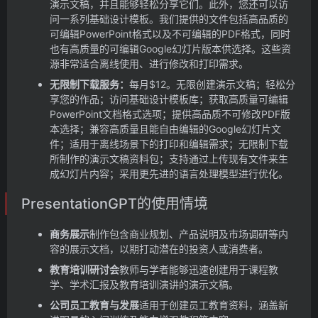
演示文稿，并且能够轻松分享它们。此外，您还可以访
问一系列基础设计模板。我们提供的文件包括高品质的
可编辑PowerPoint格式以及不可编辑的PDF格式，同时
也有高质量的可编辑Google幻灯片版本供选择。这些资
源非常适合离线使用、进行修改和打印需求。
无限制下载服务：
每月$12。无限创建演示文稿；轻松分
享您的作品；访问基础设计模板库；获取高质量可编辑
PowerPoint文档格式选项；提供高品质不可修改PDF版
本选择；兼容高质量且能自由编辑的Google幻灯片文
件；适用于离线场景下的打印和编辑需求；无限制下载
所制作的演示文稿资料包；支持通过上传现有文件来生
成幻灯片内容；采用更先进的语言处理模型进行优化。
PresentationGPT的使用情境
商务展示
制作包含商业规划、产品说明及市场调研等内
容的展示文档，以期打动潜在的投资人或消费者。
教育培训研讨会
教师与学者能够迅速创建用于课程教
学、学术汇报及教育培训演讲的演示文稿。
公司员工教育与发展
适用于创建员工教育资料，涵盖新