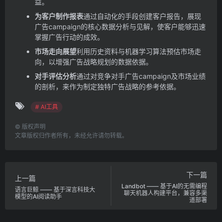
益。
为客户制作报表
通过自动化的手段创建客户报告，展现
广告campaign的核心数据分析与见解，使客户能够迅速
掌握广告行动的成效。
市场走向展望
利用历史资料与机器学习算法预估市场走
向，以增强广告战略规划的数据依据。
对手评估分析
通过对竞争对手广告campaign及市场业绩
的剖析，来作为制定独特广告战略的参考依据。
# AI工具
©
版权声明
文章版权归作者所有，未经允许请勿转载。
下一篇
上一篇
Landbot —— 基于AI的无需编程
语言巨鲸 —— 基于深言科技大
聊天机器人构建平台，兼容多渠
模型的AI阅读助手
道部署