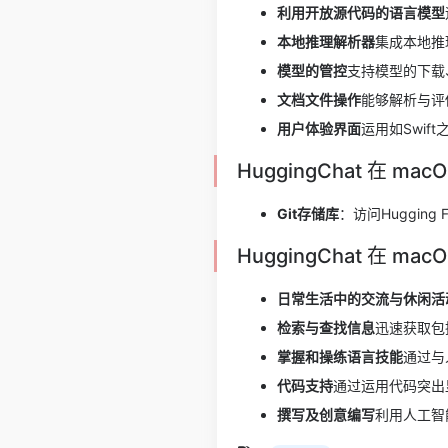
利用开放源代码的语言模型
本地推理解析器
集成本地推
模型的管控
支持模型的下载
文档文件操作
能够解析与评
用户体验界面
运用如Swif
HuggingChat 在 m
Git存储库
：访问Hugging Fa
HuggingChat 在 m
日常生活中的交流与休闲活
检索与查找信息
迅速获取包
掌握和操练语言技能
通过与
代码支持
通过运用代码突出
撰写及创意编写
利用人工智