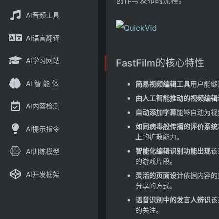
创作与发布的流程。
AI音频工具
AI语言翻译
AI学习网站
FastFilm的核心特性
AI 智 能 体
简易视频编辑工具
用户能够
由人工智能推动的视频编辑
AI内容检测
自动添加字幕
能够自动为视
如同病毒般传播的评价系统
AI提示指令
上的扩散能力。
智能化编辑识别功能出现
该
AI训练模型
的游戏片段。
AI开发框架
灵活的页面设计
依据内容的
分享的方式。
语音识别中的发言人辨识
该
的关注。