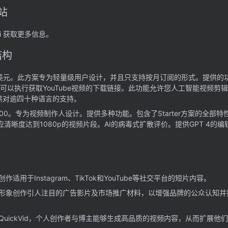
站
d.ai 获取更多信息。
结构
美元。此方案专为轻量级用户设计，并且只支持按月订阅的形式。提供的
。可以执行
获取YouTube视频的下载链接。此功能允许您
人工智能视频剪辑
供对逾四十种语言的支持。
0.00。专为视频制作人设计。提供多种功能。
包含了Starter方案的全部特
应清晰度达到1080p的视频片段。
AI的病毒式扩散评价。
提供GPT 4的
创作适用于Instagram、TikTok和YouTube等社交平台的短片内容。
形象创作引人注目的广告影片及市场推广材料，以增强品牌的公众认知并
QuickVid，个人创作者与博主能够生成高品质的视频内容，从而扩展他