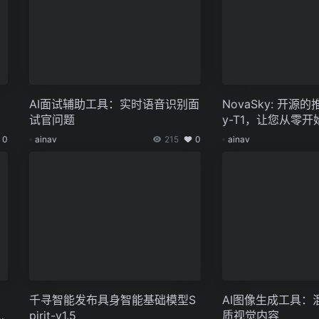
AI面试辅助工具：实时语音识别面
NovaSky: 开源的推
试官问题
y-T1，让您从零
0
ainav
215
0
ainav
千寻智能发布具身智能基础模型S
AI图像生成工具：
可
pirit-v1.5
质视觉内容