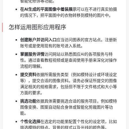
智能化修饰等功能。
在AI生成的平面图像中着装展示
可以在不进行真实拍摄
的情况下，把平面图中的衣物转移到模特的图片中。
怎样运用图形应用程序
创建账户并访问入口
应当访问图表的官方站点。注册新
账号或是使用现有的账号进入系统。
掌握服务详情
访问网站以熟悉图应AI的各项服务与特
性。通过查看教程视频或是查阅使用手册来深化对操作
流程的理解。
提交资料
依据所需服务类型（例如模特设计或环境设定
等），提交合适的图像资料。请务必保证所提交的图像
满足相关的规格需求，包括但不限于文件格式和大小等
方面的要求。
挑选功能
依据具体需要挑选合适的服务项目，例如模特
图像变换、图案自动贴合身体或智能化剪裁图片等功
能。
个性化选择
在选定的功能里配置个性化的设定项，比如
挑选模特的特点、背景的样式以及光线的颜色等。