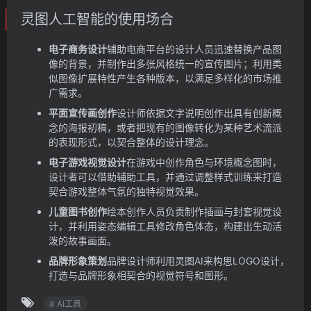
灵图人工智能的使用场合
电子商务设计
辅助电商平台的设计人员迅速替换产品图
像的背景，并制作出多张风格统一的宣传图片；利用类
似图像扩展特性产生各种版本，以满足多样化的市场推
广需求。
平面宣传画创作
设计师依据文字说明创作出具有创新概
念的海报初稿，或者把现有的图像转化为某种艺术流派
的表现形式，以契合整体的设计理念。
电子游戏视觉设计
在游戏中创作角色与环境概念图时，
设计者可以借助辅助工具，并通过调整样式训练来打造
契合游戏整体气氛的独特视觉效果。
儿童图书创作
绘本创作人员负责制作插画与封套视觉设
计，并利用姿态编辑工具修改角色体态，构建出生动活
泼的故事画面。
品牌形象策划
品牌设计师利用灵图AI来构思LOGO设计，
打造与品牌形象相契合的视觉符号和图形。
# AI工具