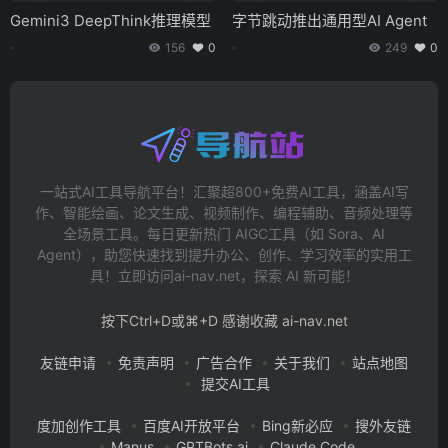
Gemini3 DeepThink推理模型
字节跳动推出通用型AI Agent
156
0
249
0
一站式AI工具导航平台！汇聚超800+免费AI工具，涵盖AI写
作、智能绘画、论文生成、视频制作、编程辅助、音频处理等
全场景工具。每日更新热门 AIGC工具（如 Sora、AI
Agent），助您快速找到提升办公、创作、学习效率的实用工
具！立即访问ai-nav.net，探索 AI 新可能！
按下Ctrl+D或⌘+D 感谢收藏 ai-nav.net
友链申请
免责声明
广告合作
关于我们
站点地图
提交AI工具
度加创作工具
百度AI开放平台
Bing新必应
搜外友链
Manus
GPTBots.ai
Claude Code