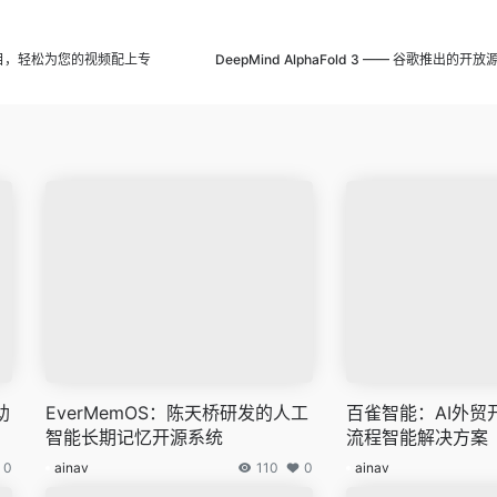
化曲目，轻松为您的视频配上专
DeepMind AlphaFold 3 —— 谷歌推出的
助
EverMemOS：陈天桥研发的人工
百雀智能：AI外贸
智能长期记忆开源系统
流程智能解决方案
0
ainav
110
0
ainav