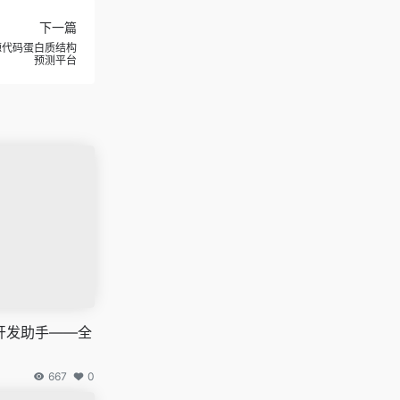
下一篇
开放源代码蛋白质结构
预测平台
开发助手——全
667
0