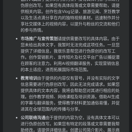
伪原创改写。如果您有具体段落或文章需要帮助，请提
供相关内容。
创作包含Vlog记录、旅游见闻、烹饪教学
以及生活点滴分享在内的独特视频素材。
迅速制作并分
享社交媒体上的视频内容，以提升与粉丝的交流和他们
的参与热情。
市场推广与宣传策划
请提供需要改写的具体内容。由于
您未给出具体文字，我暂时无法完成这项任务。一旦您
提供了详细信息，我很乐意帮您进行伪原创的改写工
作。
创作营销影片、宣传短片及社交平台广告以捕捉潜
在顾客的注意力。
利用AI视频翻译服务，实现营销信息
的本土适应，进而拓展国际市场范围。
教育培训
由于提供的内容仅有冒号，并没有实际的文字
信息需要进行伪原创改写，因此无法完成请求。如果您
提供具体的文本内容，我将会帮助您对其进行相应的处
理。
创作教学视频、网络课程及培训资源。
借助AI生成
的字幕与翻译服务，使得教学材料更加通俗易懂，并促
进其在全球范围内的传播与分享。
公司联络沟通
由于提供的内容为空，没有具体文本可以
进行伪原创改写。如果您有特定的段落或文章需要我帮
助修改，请提供详细信息。
创建公司简介影片、展示商