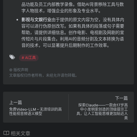
品功能及员工内部教学录像。
借助AI背景移除工具与数
字人物技术，增强企业的形象及专业水平。
影视与文娱行业
由于提供的原文内容为空，没有具体内
容可以进行伪原创改写。如果有具体的段落或句子需要
帮助，请提供详细信息。
创作电影、电视剧及网剧的宣
传短片与片段集合。
利用AI的音频分割及文本转换为语
音的技术，可以显著提升后期制作的工作效率。
# AI工具
©
版权声明
文章版权归作者所有，未经允许请勿转载。
下一篇
上一篇
探索Claude——一款由17岁高
免费Video-LLM – 无须培训的高
中小发明家创造的顶级提示工
性能视音频语义模型
具，让人工智能思维更加贴近人
类
相关文章