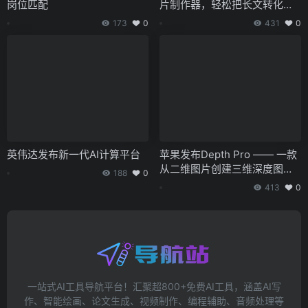
岗位匹配
片制作器，轻松把长文转化为
视频片段
173
0
431
0
英伟达发布新一代AI计算平台
苹果发布Depth Pro —— 一款
从二维图片创建三维深度图的
188
0
开放源代码模型
413
0
一站式AI工具导航平台！汇聚超800+免费AI工具，涵盖AI写
作、智能绘画、论文生成、视频制作、编程辅助、音频处理等