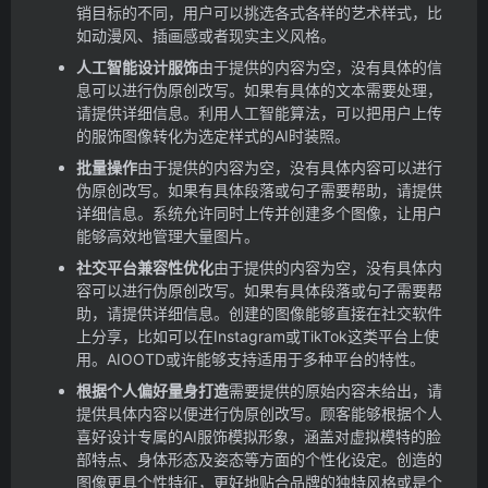
销目标的不同，用户可以挑选各式各样的艺术样式，比
如动漫风、插画感或者现实主义风格。
人工智能设计服饰
由于提供的内容为空，没有具体的信
息可以进行伪原创改写。如果有具体的文本需要处理，
请提供详细信息。
利用人工智能算法，可以把用户上传
的服饰图像转化为选定样式的AI时装照。
批量操作
由于提供的内容为空，没有具体内容可以进行
伪原创改写。如果有具体段落或句子需要帮助，请提供
详细信息。
系统允许同时上传并创建多个图像，让用户
能够高效地管理大量图片。
社交平台兼容性优化
由于提供的内容为空，没有具体内
容可以进行伪原创改写。如果有具体段落或句子需要帮
助，请提供详细信息。
创建的图像能够直接在社交软件
上分享，比如可以在Instagram或TikTok这类平台上使
用。
AIOOTD或许能够支持适用于多种平台的特性。
根据个人偏好量身打造
需要提供的原始内容未给出，请
提供具体内容以便进行伪原创改写。
顾客能够根据个人
喜好设计专属的AI服饰模拟形象，涵盖对虚拟模特的脸
部特点、身体形态及姿态等方面的个性化设定。
创造的
图像更具个性特征，更好地贴合品牌的独特风格或是个