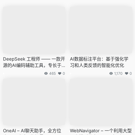
DeepSeek 工程师 —— 一款开
AI数据标注平台：基于强化学
源的AI编码辅助工具，专长于
习和人类反馈的智能化优化
将用户对话转换成结构化的JS
465
0
1,170
0
ON格式
OneAI – AI聊天助手，全方位
WebNavigator – 一个利用大型