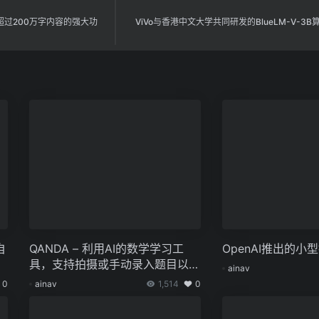
理超过200万字内容的强大功
ViVo与香港中文大学共同研发的BlueLM-V-3
自
QANDA – 利用AI的数学学习工
OpenAI推出的小
具，支持拍摄或手动录入题目以获
ainav
取详细解题步骤
0
ainav
1,514
0