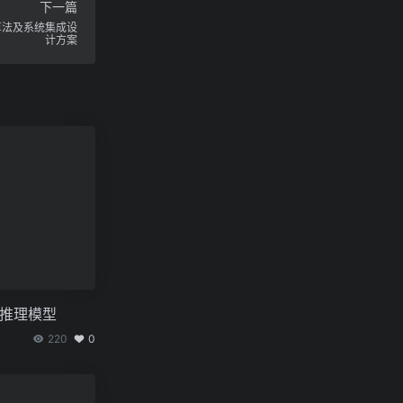
下一篇
B算法及系统集成设
计方案
型推理模型
220
0