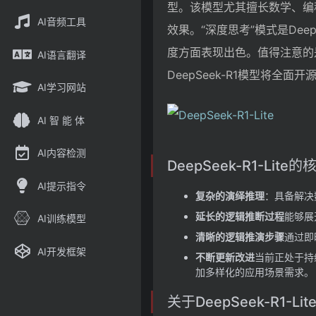
型。该模型尤其擅长数学、编程和
AI音频工具
效果。“深度思考”模式是Dee
度方面表现出色。值得注意的
AI语言翻译
DeepSeek-R1模型将全
AI学习网站
AI 智 能 体
AI内容检测
DeepSeek-R1-Lite
AI提示指令
复杂的演绎推理
：具备解决
延长的逻辑推断过程
能够展
AI训练模型
清晰的逻辑推演步骤
通过即
AI开发框架
不断更新改进
当前正处于持
加多样化的应用场景需求。
关于DeepSeek-R1-L