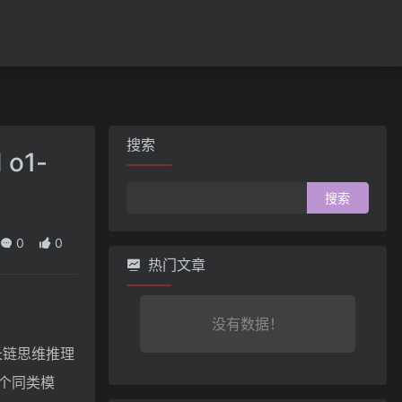
搜索
o1-
搜
索：
0
0
热门文章
没有数据！
的长链思维推理
个同类模