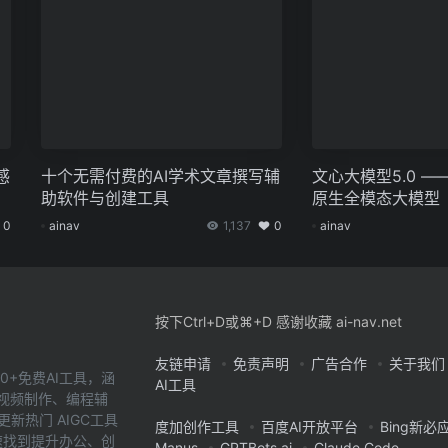
感
十个无需付费的AI学术文章撰写辅
文心大模型5.0 —
助软件与创建工具
原生全模态大模型
0
ainav
1,137
0
ainav
按下Ctrl+D或⌘+D 感谢收藏 ai-nav.net
友链申请
免责声明
广告合作
关于我们
0+免费AI工具，涵
AI工具
、视频制作、编程辅
新热门 AIGC工具
度加创作工具
百度AI开放平台
Bing新必
您快速找到提升办公、创
Manus
GPTBots.ai
Claude Code