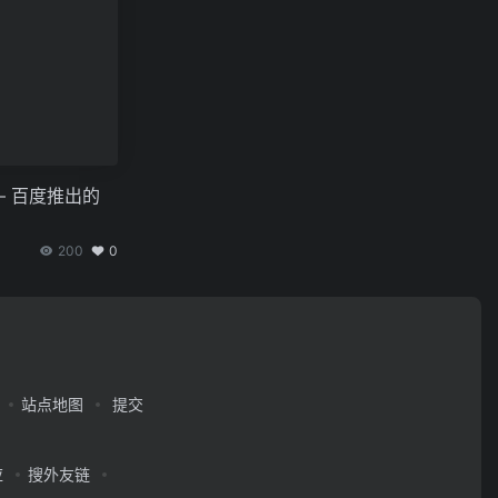
— 百度推出的
200
0
站点地图
提交
应
搜外友链