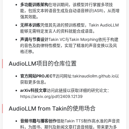
多功能训练架构
在培训期间，该模型并行掌握多项技
能，包括文本转语音生成及自动语音辨识(ASR)，从而增
强其效能。
无样本训练
凭借其先进的预训练模型，Takin AudioLLM
能够无需特定发言人的资料就能合成语音。
声调与节奏设计
Takin VC与Takin Morphing依托于构建
的音色及韵律特性模型，实现了精准的声音变换以及风
格迁移。
AudioLLM项目的仓库位置
官方网站PROJECT
访问网址:takinaudiollm.github.io以
获取更多信息。
arXiv科技文章
访问此链接以获取详细的研究论文：
https://arxiv.org/pdf/2409.12139
AudioLLM from Takin的使用场合
音频书籍与播客创作
借助Takin TTS制作高水准的声音资
料，为图书、期刊及新闻文章打造音频版，带来更为多