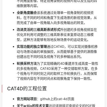
不同角度影像、特定视角录制的视频片段以及生成的四
维数据等内容。
全新角度融合
该系统通过处理单一视角录制的视频资
料，在不同的时间和角度下生成场景的新视觉效果，从
而完成了由单一视角输入向多视角输出的转变。
改进灵活的三维高斯表述形式
所创建的多视角视频旨在
优化并利用可调整的三维高斯表征来复原动态三维模
型，这种方法能够有效地反映场景中的运动变化。
实现功能的独立管理
通过CAT4D，可以实现对摄像机移
动与场景动画的单独操控，从而能够基于提供的源图像
创建出在不同时段及视角下的多种输出系列。
轮换采样方法
为了实现精确的4D重建并生成高度一致性
的多视角视频，CAT4D采用了一种交错取样方案，在多
个视角与不同时刻之间的取样工作轮换执行，从而保障
了视频内容在不同时间点和观察角度下保持一致性。
CAT4D的工程位置
官方网站项目
：github上的cat-4d页面
关于arXiv的技术文章
访问该链接可查阅论文的PDF版