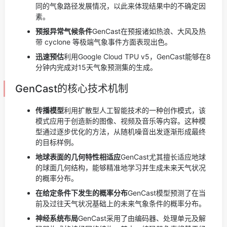
同的气象路径发展情况，以此来体现结果中的不确定因
素。
预报异常气候条件
GenCast在预报诸如热浪、大风及热
带 cyclone 等极端气象事件方面表现出色。
迅速预估
利用Google Cloud TPU v5，GenCast能够在8
分钟内完成对15天气象预测集的生成。
GenCast的核心技术机制
传播模型
利用扩散型人工智能技术的一种创作模式，该
模式应用于创造新的图像、视频及音乐等内容。这种模
型通过逐步优化的方法，从随机噪音出发逐渐形成最终
的目标样例。
地球表面的几何特性相适应
GenCast尤其擅长适应地球
的球面几何结构，能够精准地学习并生成未来天气状况
的概率分布。
在给定条件下发生的概率分布
GenCast模型预测了在当
前及过往天气状况基础上的未来气象条件的概率分布。
神经系统布局
GenCast采用了由编码器、处理单元及解