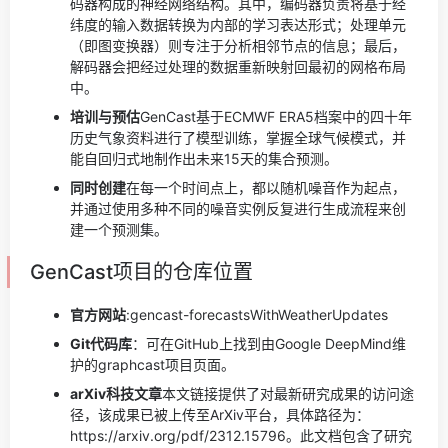
码器构成的神经网络结构。其中，编码器负责将基于经
纬度的输入数据转换为内部的学习表达形式；处理单元
（即图变换器）则专注于分析相邻节点的信息；最后，
解码器会把经过处理的数据重新映射回最初的网格布局
中。
培训与预估
GenCast基于ECMWF ERA5档案中的四十年
历史气象资料进行了模型训练，掌握全球气候模式，并
能自回归式地制作出未来15天的集合预测。
同时创建
在每一个时间点上，都以随机噪音作为起点，
并通过使用多种不同的噪音实例反复进行生成流程来创
建一个预测集。
GenCast项目的仓库位置
官方网站
:gencast-forecastsWithWeatherUpdates
Git代码库
：可在GitHub上找到由Google DeepMind维
护的graphcast项目页面。
arXiv科技文章
本文链接提供了对最新研究成果的访问途
径，该成果已被上传至ArXiv平台，具体路径为：
https://arxiv.org/pdf/2312.15796。此文档包含了研究