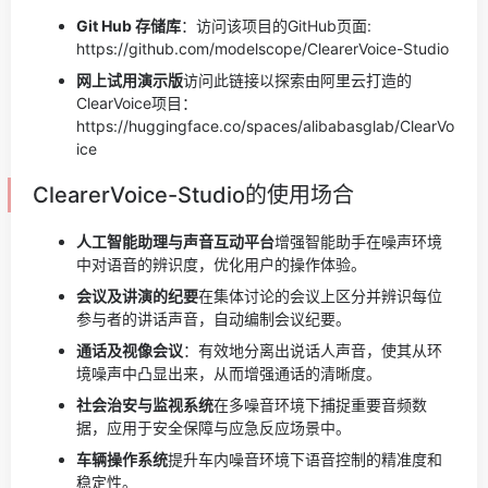
Git Hub 存储库
：访问该项目的GitHub页面:
https://github.com/modelscope/ClearerVoice-Studio
网上试用演示版
访问此链接以探索由阿里云打造的
ClearVoice项目：
https://huggingface.co/spaces/alibabasglab/ClearVo
ice
ClearerVoice-Studio的使用场合
人工智能助理与声音互动平台
增强智能助手在噪声环境
中对语音的辨识度，优化用户的操作体验。
会议及讲演的纪要
在集体讨论的会议上区分并辨识每位
参与者的讲话声音，自动编制会议纪要。
通话及视像会议
：有效地分离出说话人声音，使其从环
境噪声中凸显出来，从而增强通话的清晰度。
社会治安与监视系统
在多噪音环境下捕捉重要音频数
据，应用于安全保障与应急反应场景中。
车辆操作系统
提升车内噪音环境下语音控制的精准度和
稳定性。