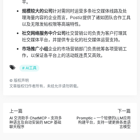
平。
规模较大的公司
针对需同时运营多条社交媒体线路及处
理海量内容的企业而言，Postiz提供了诸如团队合作工具
以及无限发帖权限等高端特性。
社交网络服务中介公司
社交营销公司负责为客户打理其
社交媒体平台，并提供专业化的社交媒体运营支持。
市场推广小组
企业的市场营销部门负责统筹各项营销工
作，以保证各平台上的活动既连贯又高效。
# AI工具
©
版权声明
文章版权归作者所有，未经允许请勿转载。
上一篇
下一篇
AI 交流助手 ChatMCP – 支持多
Promptic – 一个轻便的LLM应用
种语言及自动安装的 MCP 基础
构建平台，支持一键更换各类语
聊天程序
言模型