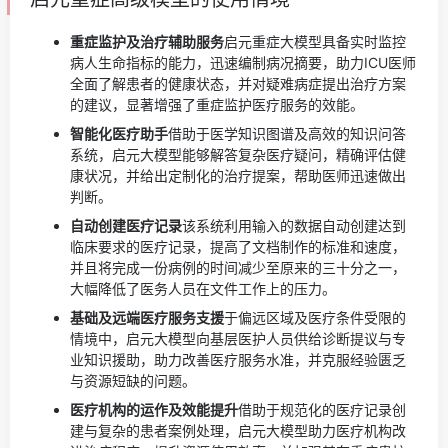
重症监护及治疗辅助服务
启元重症大模型具备实时监控
病人生命指标的能力，迅速编制病况摘要，助力ICU医师
全面了解患者的健康状态，并对疑难病症提出治疗方案
的建议，显著增强了重症监护医疗服务的效能。
智能化医疗助手
借助于医学知识图谱及高效的知识问答
系统，启元大模型能够解答复杂医疗疑问，精确评估健
康状况，并给出定制化的治疗提案，帮助医师迅速做出
判断。
自动创建医疗记录
该系统利用输入的数据自动创建达到
临床要求的医疗记录，提高了文档制作的标准和速度，
并且将完成一份病例的时间减少至原来的三十分之一，
大幅降低了医务人员在文件工作上的压力。
基础及远端医疗服务支援
于偏远区域及医疗条件受限的
情境中，启元大模型向基层医护人员供给诊断提议与专
业知识援助，助力改善医疗服务水准，并克服经验匮乏
与资源短缺的问题。
医疗机构的运作及效能提升
借助于规范化的医疗记录创
建与复杂的患者案例处理，启元大模型助力医疗机构改