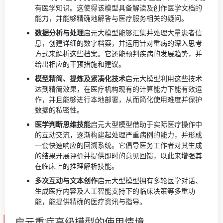
有医学知识。这使得该模型具备解读及创作医学文档的
能力，并能够精确地解答与医疗服务相关的疑问。
数据分析与处理
启元大模型能够汇集并处理大量患者信
息，创建详细的数字档案，并运用针对重病的深入思考
方式来解析这些档案。它还能预判疾病的发展趋势，并
给出相应的干预措施和建议。
模型精简、提炼及紧凑化技术
启元大模型利用这些技术
达到精简效果，在医疗机构现有的计算能力下能有效运
作，并且能够进行本地部署，从而简化使用难度并保护
数据的私密性。
医学判断思维技能
启元大型模型借助于实际医疗操作中
的互动交流，逐渐构建起处理严重病例的能力，并形成
一套快速响应的回溯系统。它倡导医务工作者对其生成
的结果开展评价并提供即时的意见回馈，以此来增强其
在临床上的推理解析技能。
多次互动与文本创作
启元大型模型拥有多轮医学对话、
生成医疗内容及人工智能支持下的临床决策等多重功
能，能提供精确的医疗资讯与指导。
启元重症高级模型的使用情境