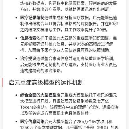
炼核心数据点，构建数字化健康档案，预判疾病的发展
方向，并给出诊疗意见，以辅助医师迅速作出判断。
医疗记录编制
通过集成和分析医疗数据，启元能够迅速
制作出结构合理且符合标准格式的病例报告，并在60秒
之内结束文档编写工作，其工作效率提升了30倍。
信息检索
依托于涵盖九大亚组的重症医学知识图谱，启
元能够精确识别核心信息，并以95%的高精度进行解
析，从而给予医疗专业人员快速且可靠的决策辅助。
治疗提议
通过整合患者信息并运用高级重症医学培训，
启元能够生成定制化的治疗建议，支持医疗专业人员迅
速构建精确的诊治策略。
启元重症高级模型的运作机制
综合全面的大型模型
启元重症大模型依托于腾讯的混元
大模型进行开发，具备处理万亿级别参数及七万亿
Tokens的能力。该模型在中文的理解与创造、逻辑推演
以及任务完成方面表现出色且值得信赖。
医疗信息网络
启元大模型整合了285万个医学项目和
1250万个医学关联数据，几乎囊括了全部（98%）的现