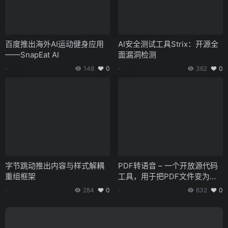
百度推出海外AI运动健身应用
AI安全测试工具Strix：开源全
——SnapEat AI
面漏洞检测
148
0
362
0
字节跳动推出内容与样式解耦
PDF转语音 – 一个开放源代码
重组框架
工具，用于把PDF文件变为有
声读物
284
0
632
0