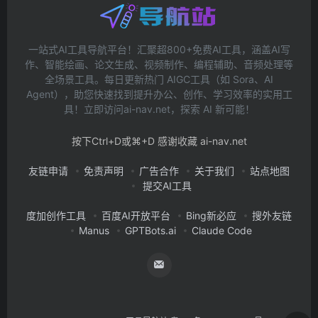
一站式AI工具导航平台！汇聚超800+免费AI工具，涵盖AI写
作、智能绘画、论文生成、视频制作、编程辅助、音频处理等
全场景工具。每日更新热门 AIGC工具（如 Sora、AI
Agent），助您快速找到提升办公、创作、学习效率的实用工
具！立即访问ai-nav.net，探索 AI 新可能！
按下Ctrl+D或⌘+D 感谢收藏 ai-nav.net
友链申请
免责声明
广告合作
关于我们
站点地图
提交AI工具
度加创作工具
百度AI开放平台
Bing新必应
搜外友链
Manus
GPTBots.ai
Claude Code