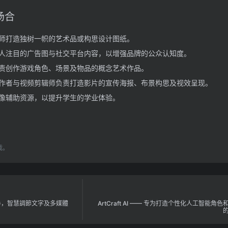
用场合
师打造独树一帜的艺术品或构思设计图纸。
人注目的广告图与社交平台内容，以增强品牌的公众认知度。
责创作游戏角色、场景及物品的概念艺术作品。
作者与视频剪辑师负责打造影片的宣传海报、布景构思及视效呈现。
像辅助资源，以提升学生的学业体验。
载。
習助手，智慧調節文字及多媒體
ArtCraft AI —— 专为打造个性化人工智能