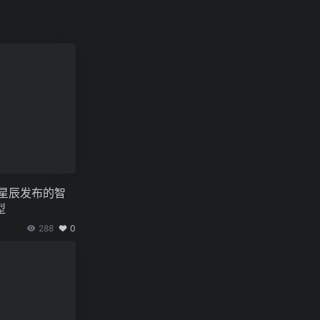
跃星辰发布的智
型
288
0