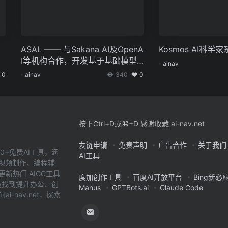
ASAL —— 与Sakana AI及OpenA
Kosmos AI科学
I等机构合作，开发基于基础模型
ainav
探索人造生命体系的系统
0
ainav
340
0
按下Ctrl+D或⌘+D 感谢收藏 ai-nav.net
友链申请
免责声明
广告合作
关于我们
0+免费AI工具，涵
AI工具
、视频制作、编程辅
新热门 AIGC工具
度加创作工具
百度AI开放平台
Bing新必
您快速找到提升办公、创
Manus
GPTBots.ai
Claude Code
-nav.net，探索