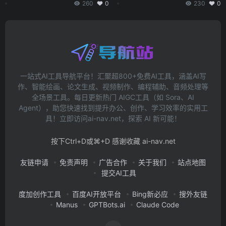
260
0
230
0
一站式AI工具导航平台！汇聚超800+免费AI工具，涵盖AI写
作、智能绘画、论文生成、视频制作、编程辅助、音频处理等
全场景工具。每日更新热门 AIGC工具（如 Sora、AI
Agent），助您快速找到提升办公、创作、学习效率的实用工
具！立即访问ai-nav.net，探索 AI 新可能！
按下Ctrl+D或⌘+D 感谢收藏 ai-nav.net
友链申请
免责声明
广告合作
关于我们
站点地图
提交AI工具
度加创作工具
百度AI开放平台
Bing新必应
搜外友链
Manus
GPTBots.ai
Claude Code