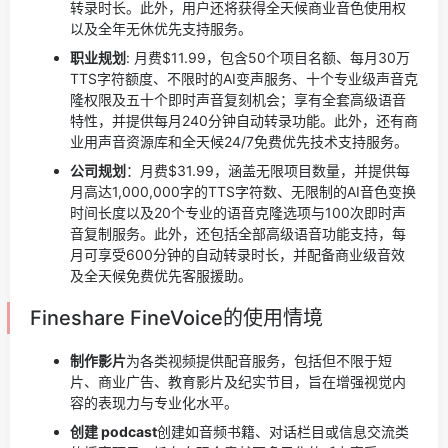
转录时长。此外，用户还将获得全天候商业音色使用权
以及全年无休优先支持服务。
职业规划
: 月费$11.99，包含50个项目名额、每月30万
TTS字符额度、不限时的AI变声服务、十个专业级声音克
隆权限及五十个即时声音复刻机会；享有全套高级语音
特性，并提供每月240分钟自动转录功能。此外，还有商
业用声音资源库和全天候24/7免费优先技术支持服务。
公司规划
：月费$31.99，涵盖无限项目数量，并提供每
月高达1,000,000字的TTS字符数、无限制的AI音色变换
时间长度以及20个专业的语音克隆选项与100次即时声
音复制服务。此外，还包括全部高级语音功能支持，每
月可享受600分钟的自动转录时长，并配备商业级音效
及全天候免费优先客服援助。
Fineshare FineVoice的使用情境
制作影片
为各类视频提供配音服务，包括但不限于短
片、商业广告、教育影片及纪实节目，旨在增强视觉内
容的表现力与专业化水平。
创建 podcast
创建如音频书籍、对话栏目或信息交流类