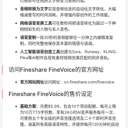
付费即可在线把文字转变为音频内容。
音频转换为文字
实现音频信息的自动化文字转化，大幅
缩减誊写的时间消耗，并增强内容创作的工作效能。
网络语音变换工具
可在数秒间把语音转化为超过一千种
栩栩如生的人物与名人音色。
语音复制
一段30秒的音频能够在一分钟之内被精准复
制，同时完整地保存其丰富的情感与语调。
人工智能语音创造工具
创建与Sora、Runway、KLING、
Pika等AI制作及现有素材视频完美匹配的同步音轨。
访问Fineshare FineVoice的官方网址
官方网站网址
访问网址：cn.fineshare.com/finevoice
Fineshare FineVoice的售价设定
基础方案
：月费$5.99，包含10个项目配额、每月上限
为10万TTS字符数、享有24小时AI变声服务每月一次、
可使用五个专业级的声音克隆选项及二十个即时声音克
隆，涵盖所有高级语音特性，并提供每月120分钟的自动