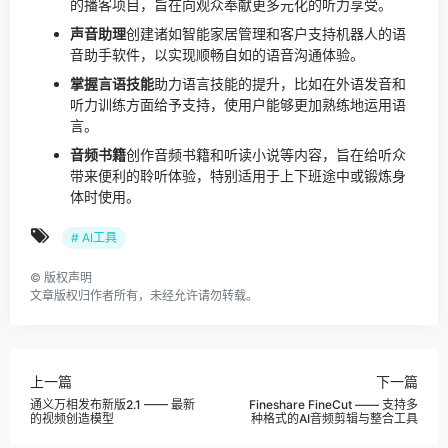
的播客项目，旨在向观众奉献更多元化的听力享受。
声音助理
创建诸如智能家居管理和客户支持机器人的语
音助手软件，以实现顺畅自如的语音沟通体验。
掌握言语技能
助力语言技能的提升，比如在外语发音和
听力训练方面给予支持，使用户能够更加熟练地运用语
言。
音频书籍
创作音频书籍和听读小说等内容，旨在给听众
带来便利的聆听体验，特别适用于上下班途中或锻炼身
体时使用。
# AI工具
©
版权声明
文章版权归作者所有，未经允许请勿转载。
上一篇
下一篇
通义万相发布新版2.1 —— 最新
Fineshare FineCut —— 支持多
的视频创造模型
种格式的AI音频剪辑与整合工具