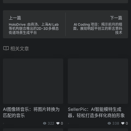
上一篇
下一篇
HoloDrive: 由商汤、上海AI Lab
AI Coding 项目：揭示前月的暗
等机构联合推出的2D-3D多模态
面，展现明超平创立的新言意码
街道场景生成平台
技术
相关文章
AI图像转音乐：将图片转换为
SellerPic：AI智能模特生成
匹配的音乐
器，轻松打造多样化商拍形象
322
0
338
0