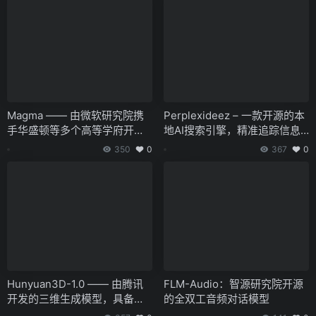
Magma —— 由微软研究院携
Perplexideez – 一款开源的本
手华盛顿等多个高等学府开发
地AI搜索引擎，精准追踪信息
的多模态人工智能基础模型
源头
350
0
367
0
Hunyuan3D-1.0 —— 由腾讯
FLM-Audio：智源研究院开源
开发的三维生成模型，具备文
的全双工音频对话模型
字转三维及图像转三维的功