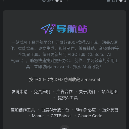
357
0
141
0
能。
一站式AI工具导航平台！汇聚超800+免费AI工具，涵盖AI写
作、智能绘画、论文生成、视频制作、编程辅助、音频处理等
全场景工具。每日更新热门 AIGC工具（如 Sora、AI
Agent），助您快速找到提升办公、创作、学习效率的实用工
具！立即访问ai-nav.net，探索 AI 新可能！
按下Ctrl+D或⌘+D 感谢收藏 ai-nav.net
友链申请
免责声明
广告合作
关于我们
站点地图
提交AI工具
度加创作工具
百度AI开放平台
Bing新必应
搜外友链
Manus
GPTBots.ai
Claude Code