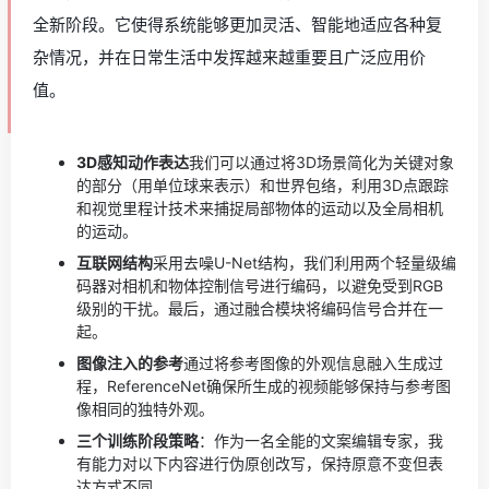
全新阶段。它使得系统能够更加灵活、智能地适应各种复
杂情况，并在日常生活中发挥越来越重要且广泛应用价
值。
3D感知动作表达
我们可以通过将3D场景简化为关键对象
的部分（用单位球来表示）和世界包络，利用3D点跟踪
和视觉里程计技术来捕捉局部物体的运动以及全局相机
的运动。
互联网结构
采用去噪U-Net结构，我们利用两个轻量级编
码器对相机和物体控制信号进行编码，以避免受到RGB
级别的干扰。最后，通过融合模块将编码信号合并在一
起。
图像注入的参考
通过将参考图像的外观信息融入生成过
程，ReferenceNet确保所生成的视频能够保持与参考图
像相同的独特外观。
三个训练阶段策略
：作为一名全能的文案编辑专家，我
有能力对以下内容进行伪原创改写，保持原意不变但表
达方式不同。