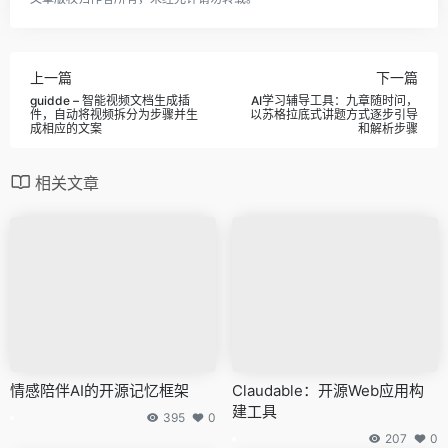
上一篇
下一篇
guidde – 智能视频文档生成插
AI学习辅导工具：九章随时问，
件，自动将视频拆分为步骤并生
以苏格拉底式讲题方式逐步引导
成相应的文案
和解析步骤
相关文章
情感陪伴AI的开源记忆框架
Claudable：开源Web应用构
建工具
395
0
207
0