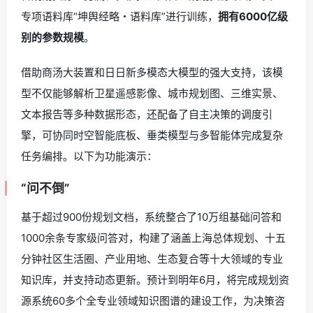
专项语料库“坤舆经略・语料库”进行训练，
拥有6000亿级
别的参数规模
。
借助商汤大装置和日日新多模态大模型的强大支持，该模
型不仅能够解析卫星遥感影像、城市规划图、三维实景、
文本报告等多种数据形态，还配备了自主决策的调度引
擎，可协同时空智能底板、垂类模型与多智能体完成复杂
任务编排。以下为功能演示：
“问不倒”
基于超过900份规划文档，系统整合了10万组基础问答和
1000余条专家级问答对，构建了涵盖上海总体规划、十五
分钟社区生活圈、产业用地、生态复合等十大领域的专业
知识库，并支持动态更新。预计到明年6月，将完成规划资
源系统60多个全专业领域知识图谱的建设工作，为决策咨