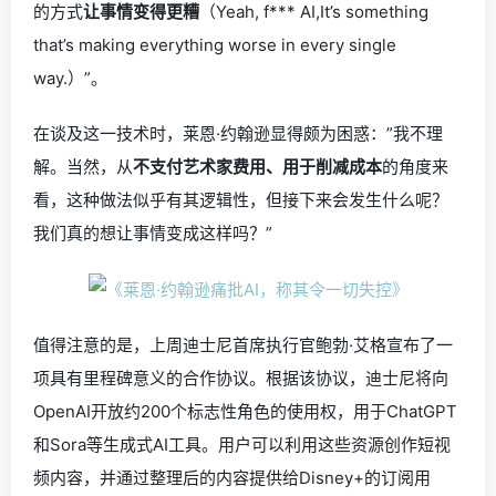
的方式
让事情变得更糟
（Yeah, f*** AI,It’s something
that’s making everything worse in every single
way.）”。
在谈及这一技术时，莱恩·约翰逊显得颇为困惑：”我不理
解。当然，从
不支付艺术家费用、用于削减成本
的角度来
看，这种做法似乎有其逻辑性，但接下来会发生什么呢？
我们真的想让事情变成这样吗？”
值得注意的是，上周迪士尼首席执行官鲍勃·艾格宣布了一
项具有里程碑意义的合作协议。根据该协议，迪士尼将向
OpenAI开放约200个标志性角色的使用权，用于ChatGPT
和Sora等生成式AI工具。用户可以利用这些资源创作短视
频内容，并通过整理后的内容提供给Disney+的订阅用