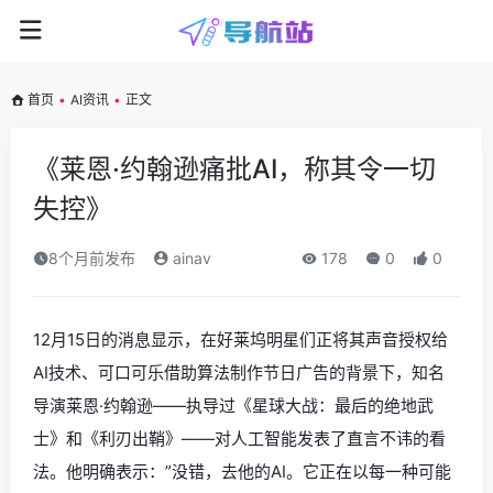
首页
•
AI资讯
•
正文
《莱恩·约翰逊痛批AI，称其令一切
失控》
8个月前发布
ainav
178
0
0
12月15日的消息显示，在好莱坞明星们正将其声音授权给
AI技术、可口可乐借助算法制作节日广告的背景下，知名
导演莱恩·约翰逊——执导过《星球大战：最后的绝地武
士》和《利刃出鞘》——对人工智能发表了直言不讳的看
法。他明确表示：”没错，去他的AI。它正在以每一种可能