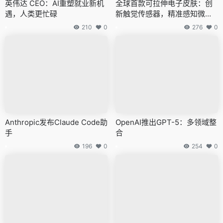
英伟达 CEO：AI重塑就业新机
全球首款可拉伸电子皮肤：创
遇，人类更忙碌
新触觉传感器，精准感知微弱
触力
210
0
276
0
Anthropic发布Claude Code助
OpenAI推出GPT-5：多领域整
手
合
196
0
254
0