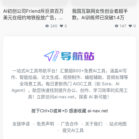
AI初创公司Friend斥巨资百万
我国互联网女性创业者超半
美元在纽约地铁投放广告，部
数，AI训练师已突破1.4万
分被涂鸦破坏
240
0
147
0
一站式AI工具导航平台！汇聚超800+免费AI工具，涵盖AI写
作、智能绘画、论文生成、视频制作、编程辅助、音频处理等
全场景工具。每日更新热门 AIGC工具（如 Sora、AI
Agent），助您快速找到提升办公、创作、学习效率的实用工
具！立即访问ai-nav.net，探索 AI 新可能！
按下Ctrl+D或⌘+D 感谢收藏 ai-nav.net
友链申请
免责声明
广告合作
关于我们
站点地图
提交AI工具