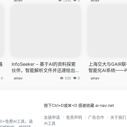
ainav
1,552
0
ainav
强
InfoSeeker – 基于AI的资料探索
上海交大与GAIR
伙伴，智能解析文件并迅速给出答
智能化AI系统——PC
复
0
ainav
320
0
ainav
按下Ctrl+D或⌘+D 感谢收藏 ai-nav.net
友链申请
免责声明
广告合作
关于我们
0+免费AI工具，涵
AI工具