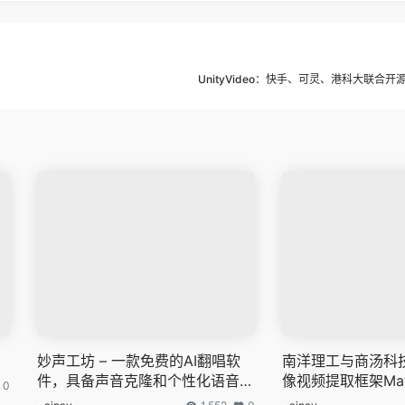
UnityVideo：快手、可灵、港科大联合
妙声工坊 – 一款免费的AI翻唱软
南洋理工与商汤科
件，具备声音克隆和个性化语音模
像视频提取框架Mat
0
型训练功能