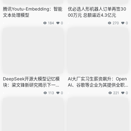
腾讯Youtu-Embedding：智能
优必选人形机器人订单再签30
文本处理模型
00万元 总额逼近4.3亿元
184
0
270
0
DeepSeek开源大模型记忆模
AI大厂实习生薪资飙升：Open
块：梁文锋新研究揭示下一代
AI、谷歌等企业为其提供全职
稀疏模型
员工级待遇
113
0
221
0