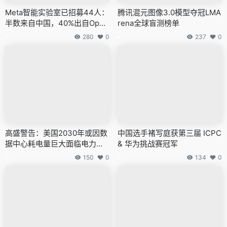
Meta智能实验室已招募44人：
腾讯混元图像3.0模型夺冠LMA
半数来自中国，40%出自Open
rena全球盲测榜单
AI
280
0
237
0
高盛警告：美国2030年或因数
中国选手褚写庭获第三届 ICPC
据中心耗电量巨大面临电力危
& 华为挑战赛冠军
机
150
0
134
0