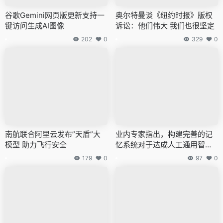
谷歌Gemini网页版更新支持一
奥尔特曼谈《纽约时报》版权
键访问生成AI图像
诉讼：他们伟大 我们也很坚定
202
0
329
0
南航联合阿里云发布”天盾”大
业内专家指出，构建完善的记
模型 助力飞行安全
忆系统对于达成人工通用智能
（AGI）的目标至关重要。
179
0
97
0