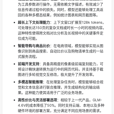
为工具参数进行操作，无需依赖文字描述，有效减少了
信息传递过程中的损失。同时，模型还能够处理工具返
回的各种多模态结果，例如统计图表和网页截图等。
超长上下文处理能力
：上下文窗口扩展至128k tokens，
可处理长达150页的复杂文档或时长一小时的视频内容。
这种特性使得跨文档对比分析及长视频中的关键事件定
位成为可能。
智能导购与商品比价
：在电商领域，模型能够实现从图
像识别到商品搜索、自动比价以及购物清单生成的一站
式服务流程。
前端开发支持
：具备高精度的像素级前端复刻能力，可
将设计稿快速转换为运行中的网页代码，并支持基于截
图进行多轮视觉交互修改，极大提升了开发效率。
多模态智能推理
：在处理复杂任务时，模型能够结合视
觉和文本信息进行联合推理，并生成结构化的输出结
果。这种能力使其适用于广泛的业务场景。
高性价比与灵活部署选项
：相较于上一代产品，GLM-
4.6V的成本降低了50%。同时支持云端、本地以及多种
硬件环境的部署方案，充分满足不同应用场景的需求。