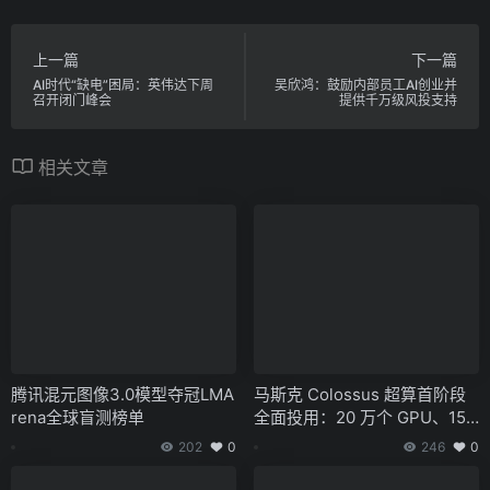
上一篇
下一篇
AI时代“缺电”困局：英伟达下周
吴欣鸿：鼓励内部员工AI创业并
召开闭门峰会
提供千万级风投支持
相关文章
腾讯混元图像3.0模型夺冠LMA
马斯克 Colossus 超算首阶段
rena全球盲测榜单
全面投用：20 万个 GPU、150
MW 备用电池加持
202
0
246
0