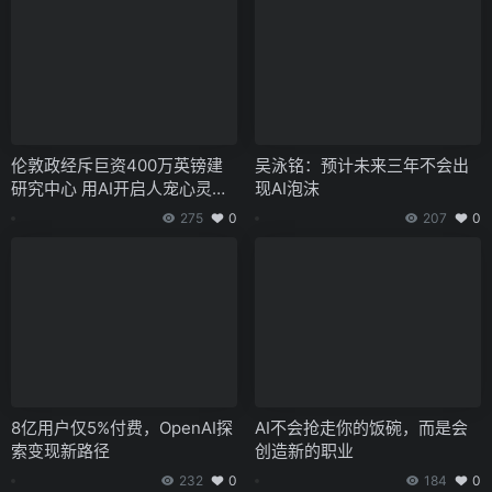
伦敦政经斥巨资400万英镑建
吴泳铭：预计未来三年不会出
研究中心 用AI开启人宠心灵对
现AI泡沫
话
275
0
207
0
8亿用户仅5%付费，OpenAI探
AI不会抢走你的饭碗，而是会
索变现新路径
创造新的职业
232
0
184
0