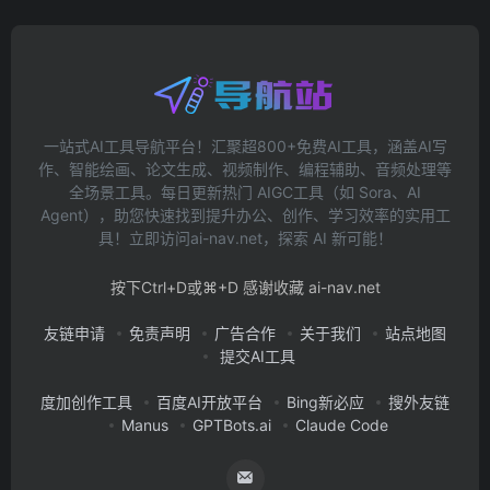
一站式AI工具导航平台！汇聚超800+免费AI工具，涵盖AI写
作、智能绘画、论文生成、视频制作、编程辅助、音频处理等
全场景工具。每日更新热门 AIGC工具（如 Sora、AI
Agent），助您快速找到提升办公、创作、学习效率的实用工
具！立即访问ai-nav.net，探索 AI 新可能！
按下Ctrl+D或⌘+D 感谢收藏 ai-nav.net
友链申请
免责声明
广告合作
关于我们
站点地图
提交AI工具
度加创作工具
百度AI开放平台
Bing新必应
搜外友链
Manus
GPTBots.ai
Claude Code