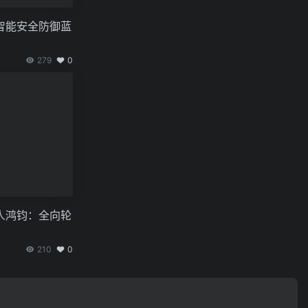
智能安全防御蓝
279
0
人鸿钧：全向轮
210
0