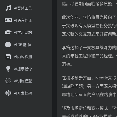
验。尽管期间面临诸多质疑，
AI音频工具
此次创业，李笛将目光投向了认
AI语言翻译
于突破现有大模型在任务执行中
AI学习网站
定义新的交互范式来开辟创新
AI 智 能 体
李笛选择了一支极具战斗力的
秀的年轻工程师和产品经理。
AI内容检测
洞察。
AI提示指令
在技术创新方面，Nextie
AI训练模型
知缺陷问题；另一方面深入探
AI开发框架
思路让Nextie的产品在路
谈及市场定位和商业模式，李笛
未形成成熟的to B商业模