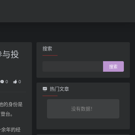
搜索
参与投
搜
索：
0
0
热门文章
，他的身份是
没有数据！
节登台。
十余年的经