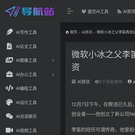
提交AI工具
AI资
AI写作工具
首页
•
AI资讯
•
微软小冰之父李笛再创业
AI论文工具
微软小冰之父李
AI图像工具
资
AI办公工具
AI资讯
8个月前发布
a
AI编程工具
AI设计工具
12月7日下午，在睽违已久后
创业者——他创立了新公司Ne
AI对话聊天
李笛的经历可谓传奇。他曾担
AI视频工具