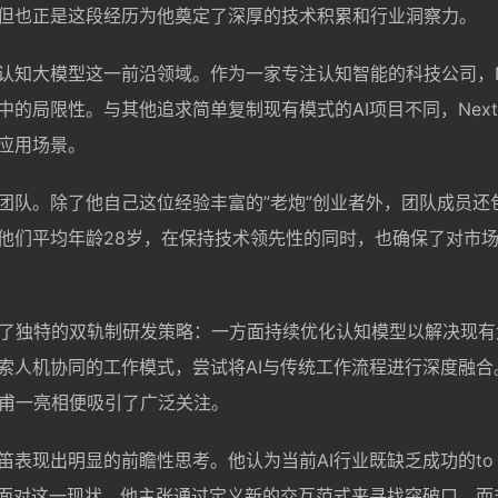
但也正是这段经历为他奠定了深厚的技术积累和行业洞察力。
知大模型这一前沿领域。作为一家专注认知智能的科技公司，Ne
的局限性。与其他追求简单复制现有模式的AI项目不同，Next
应用场景。
团队。除了他自己这位经验丰富的”老炮”创业者外，团队成员还
他们平均年龄28岁，在保持技术领先性的同时，也确保了对市
采取了独特的双轨制研发策略：一方面持续优化认知模型以解决现
索人机协同的工作模式，尝试将AI与传统工作流程进行深度融合
演中甫一亮相便吸引了广泛关注。
表现出明显的前瞻性思考。他认为当前AI行业既缺乏成功的to
式。面对这一现状，他主张通过定义新的交互范式来寻找突破口，而