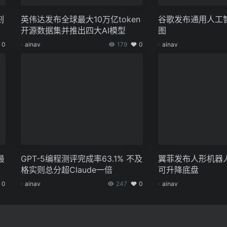
刻
英伟达发布全球最大10万亿token
谷歌发布通用人工
开源数据集并推出四大AI模型
图
0
ainav
179
0
ainav
最
GPT-5编程测评完成率63.1% 不及
翼菲发布人形机器
格实则总分超Claude一倍
可升降底盘
0
ainav
247
0
ainav