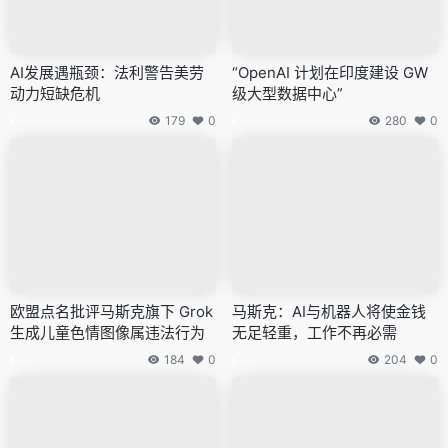
AI发展遇瓶颈：法利警告美劳
“OpenAI 计划在印度建设 GW
动力短缺危机
级大型数据中心”
179
0
280
0
欧盟点名批评马斯克旗下 Grok
马斯克：AI与机器人将使金钱
生成儿童色情图像属违法行为
无足轻重，工作不再必需
184
0
204
0