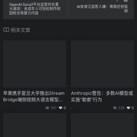
OpenAI Sora2平台监管存在重
AI食谱泛滥惹人嫌：难做还抢饭
大漏洞：未成年人可轻松制作校
碗
园枪击等暴力内容
相关文章
苹果携手复旦大学推出Stream
Anthropic警告：多数AI模型或
Bridge端侧视频大语言模型框
实施“勒索”行为
架，支持AI实时响应视频流
187
0
228
0