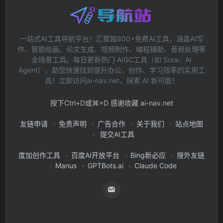
一站式AI工具导航平台！汇聚超800+免费AI工具，涵盖AI写
作、智能绘画、论文生成、视频制作、编程辅助、音频处理等
全场景工具。每日更新热门 AIGC工具（如 Sora、AI
Agent），助您快速找到提升办公、创作、学习效率的实用工
具！立即访问ai-nav.net，探索 AI 新可能！
按下Ctrl+D或⌘+D 感谢收藏 ai-nav.net
友链申请
免责声明
广告合作
关于我们
站点地图
提交AI工具
度加创作工具
百度AI开放平台
Bing新必应
搜外友链
Manus
GPTBots.ai
Claude Code