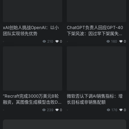
xAI创始人挑战OpenAI：以小
ChatGPT负责人回应GPT-40
团队实现领先优势
下架风波：因过早下架属失
误，将迭代模型人格
210
0
160
0
“Recraft完成3000万美元B轮
微软否认下调AI销售指标：增
融资，其图像生成模型击败DA
长目标或非销售配额
LL-E和Midjourney”
239
0
176
0