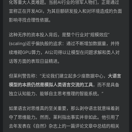
化等重大人类难题。当前AI行业的领军人物们，正是通过
宣称正在开发AGI，为其巨额研发投入和对环境造成的负面
影响寻找合理性依据。
这种无序的资本投入背后，是整个行业对”规模效应”
(scaling)近乎偏执般的追求：通过不断增加数据量，并持
续堆砌GPU算力，AI公司得以让模型在问题求解和类人对
话等方面的表现日益精进。
但莱利警告称：”无论我们建立起多少座数据中心，
大语言
模型的本质仍然是模拟人类语言交流的工具
，而不是具备
独立认知能力、能够自主思考推理的智能系统。”
如果语言对思维真的至关重要，那么剥夺语言就意味着剥
夺了思维能力。然而，莱利指出事实并非如此。他引用了
去年发表在《自然》杂志上的一篇评论文章中总结的相关