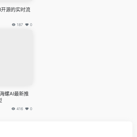
谱AI开源的实时流
187
0
r – 海螺AI最新推
型
416
0