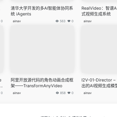
模
清华大学开发的多AI智能体协同系
RealVideo：智
统 iAgents
式视频生成系统
0
ainav
563
0
ainav
e
阿里开放源代码的角色动画合成框
I2V-01-Directo
zi
架——TransformAnyVideo
出的AI视频生成模
ni
0
ainav
858
0
ainav