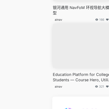
银河通用 NavFoM 环视导航大
型
ainav
166
Education Platform for Colleg
Students — Course Hero, Utili
ng AI to Assist in Finding Lear
ainav
321
ng Materials