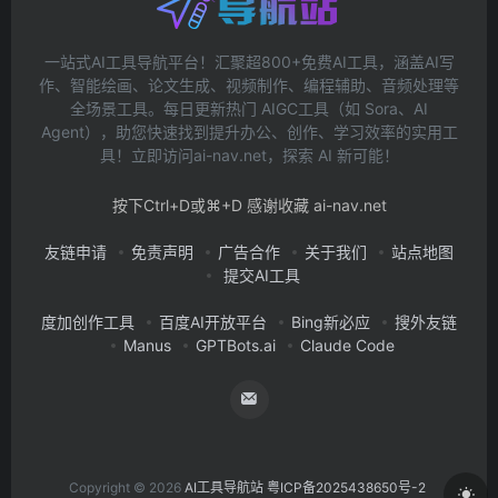
一站式AI工具导航平台！汇聚超800+免费AI工具，涵盖AI写
作、智能绘画、论文生成、视频制作、编程辅助、音频处理等
全场景工具。每日更新热门 AIGC工具（如 Sora、AI
Agent），助您快速找到提升办公、创作、学习效率的实用工
具！立即访问ai-nav.net，探索 AI 新可能！
按下Ctrl+D或⌘+D 感谢收藏 ai-nav.net
友链申请
免责声明
广告合作
关于我们
站点地图
提交AI工具
度加创作工具
百度AI开放平台
Bing新必应
搜外友链
Manus
GPTBots.ai
Claude Code
Copyright © 2026
AI工具导航站
粤ICP备2025438650号-2