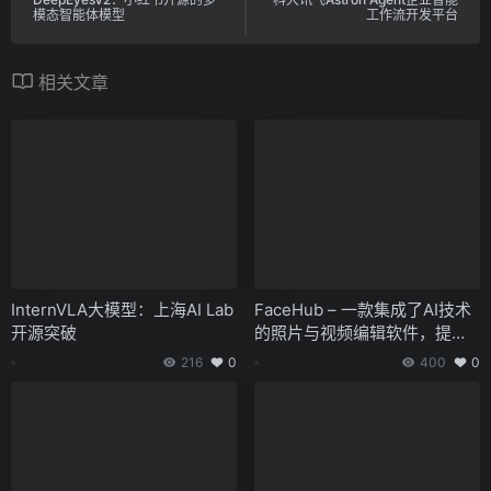
模态智能体模型
工作流开发平台
相关文章
InternVLA大模型：上海AI Lab
FaceHub – 一款集成了AI技术
开源突破
的照片与视频编辑软件，提供
面部替换、样式转换和动画创
216
0
400
0
作功能。