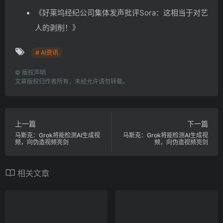
《好莱坞经纪公司集体发声批评Sora：这相当于对艺
人的剥削！》
# AI资讯
©
版权声明
文章版权归作者所有，未经允许请勿转载。
上一篇
下一篇
马斯克：Grok将能检测AI生成视
马斯克：Grok将能检测AI生成视
频，向伪造视频亮剑
频，向伪造视频亮剑
相关文章