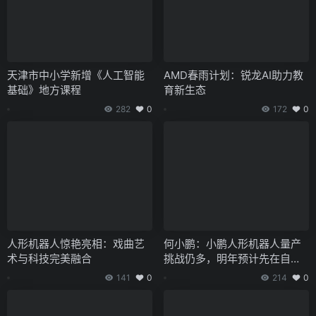
天津市中小学新增《人工智能
AMD春雨计划：锐龙AI助力教
基础》地方课程
育新生态
282
0
172
0
人形机器人惊艳亮相：戏曲艺
何小鹏：小鹏人形机器人量产
术与科技完美融合
挑战仍多，明年预计先在自家
门店园区测试
141
0
214
0