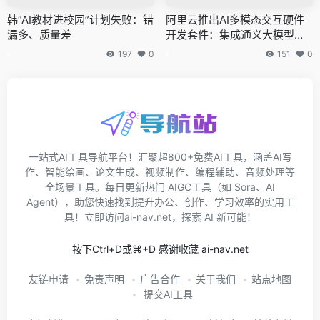
韩“AI教材进校园”计划失败：错
阿里云推出AI多模态交互硬件
漏多、质量差
开发套件：集成通义大模型，
支持30余款终端芯片
197
0
151
0
一站式AI工具导航平台！汇聚超800+免费AI工具，涵盖AI写
作、智能绘画、论文生成、视频制作、编程辅助、音频处理等
全场景工具。每日更新热门 AIGC工具（如 Sora、AI
Agent），助您快速找到提升办公、创作、学习效率的实用工
具！立即访问ai-nav.net，探索 AI 新可能！
按下Ctrl+D或⌘+D 感谢收藏 ai-nav.net
友链申请
免责声明
广告合作
关于我们
站点地图
提交AI工具