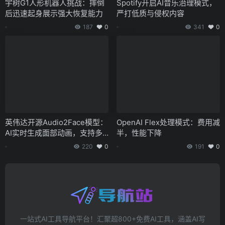
宇树G1人形机器人挑战：摔倒
Spotify开启AI音乐治理模式，
后迅速起身展示强大恢复能力
严打低质与侵权内容
187
0
341
0
英伟达开源Audio2Face模型：
OpenAI Flex处理模式：费用减
AI实时生成面部动画，支持多
半，性能下降
语言口型同步
220
0
191
0
一站式AI工具导航平台！汇聚超800+免费AI工具，涵盖AI写