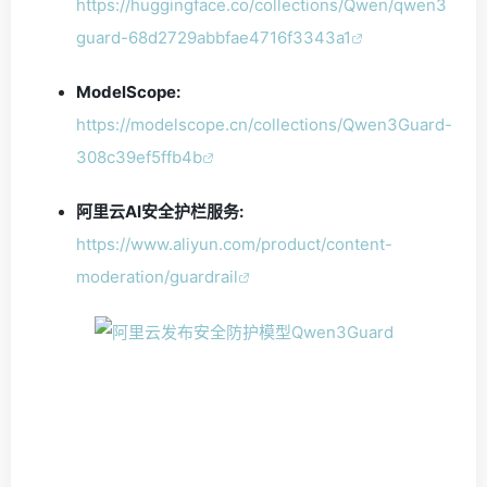
https://huggingface.co/collections/Qwen/qwen3
guard-68d2729abbfae4716f3343a1
ModelScope:
https://modelscope.cn/collections/Qwen3Guard-
308c39ef5ffb4b
阿里云AI安全护栏服务:
https://www.aliyun.com/product/content-
moderation/guardrail