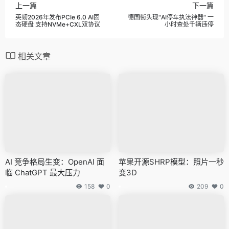
上一篇
下一篇
英韧2026年发布PCIe 6.0 AI固
德国街头现"AI停车执法神器" 一
态硬盘 支持NVMe+CXL双协议
小时查处千辆违停
相关文章
AI 竞争格局生变：OpenAI 面
苹果开源SHRP模型：照片一秒
临 ChatGPT 最大压力
变3D
158
0
209
0