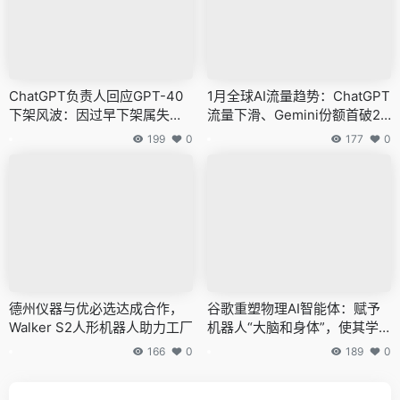
ChatGPT负责人回应GPT-40
1月全球AI流量趋势：ChatGPT
下架风波：因过早下架属失
流量下滑、Gemini份额首破2
误，将迭代模型人格
0%
199
0
177
0
德州仪器与优必选达成合作，
谷歌重塑物理AI智能体：赋予
Walker S2人形机器人助力工厂
机器人“大脑和身体”，使其学
会“先思考，后行动”
166
0
189
0