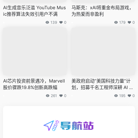
AI生成音乐泛滥 YouTube Mus
马斯克：xAI将重金布局游戏，
ic推荐算法失效引用户不满
为热爱而非盈利
139
0
179
0
AI芯片投资前景遇冷，Marvell
美政府启动“美国科技力量”计
股价骤跌19.8%创新高跌幅
划，招募千名工程师深耕 AI 基
建
261
0
195
0