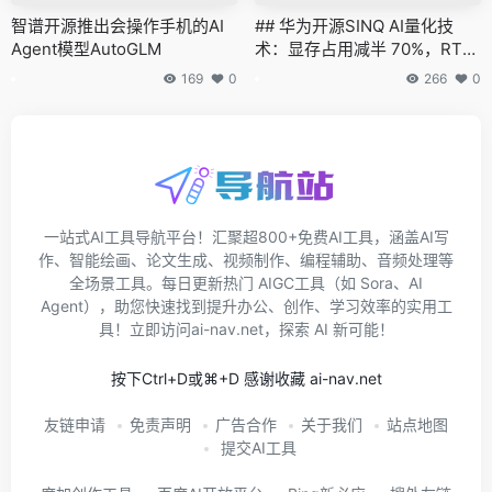
智谱开源推出会操作手机的AI
## 华为开源SINQ AI量化技
Agent模型AutoGLM
术：显存占用减半 70%，RTX
4090性能匹敌A100
169
0
266
0
一站式AI工具导航平台！汇聚超800+免费AI工具，涵盖AI写
作、智能绘画、论文生成、视频制作、编程辅助、音频处理等
全场景工具。每日更新热门 AIGC工具（如 Sora、AI
Agent），助您快速找到提升办公、创作、学习效率的实用工
具！立即访问ai-nav.net，探索 AI 新可能！
按下Ctrl+D或⌘+D 感谢收藏 ai-nav.net
友链申请
免责声明
广告合作
关于我们
站点地图
提交AI工具