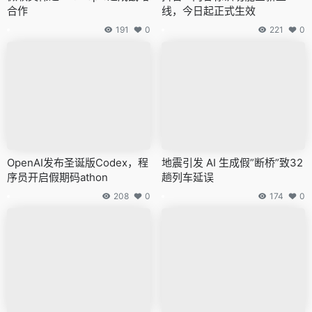
合作
线，今日起正式生效
191
0
221
0
OpenAI发布圣诞版Codex，程
地震引发 AI 生成假”断桥”致32
序员开启假期码athon
趟列车延误
208
0
174
0