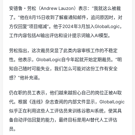
安德鲁・劳松（Andrew Lauzon）表示：“我就这么被裁
了。”他在8月15日收到了解雇通知邮件，追问原因时，对
方仅回复“项目缩减”。他于2024年3月加入GlobalLogic，
工作内容包括AI输出评估和设计提示词输入AI模型。
劳松指出，这次裁员突显了此类内容审核工作的不稳定
性。他表示，GlobalLogic自今年起就开始定期裁员。“明
知自己随时可能失业，我们怎么可能对这份工作有安全
感？”他补充道。
仍在职的员工表示，他们越来越担心自己的岗位正被AI取
代。根据《连线》杂志查阅的内部文件显示，GlobalLogic
似乎正在利用这些人工评估员来训练谷歌AI系统，使其具
备自动评估回复的能力，最终目标是用AI替代人工评估
员。