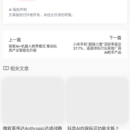
©
版权声明
文章版权归作者所有，未经允许请勿转载。
下一篇
上一篇
小米手机“超级小爱”活跃率高达
探索AI+机器人跨界模式 推动玩
37.7%，遥遥领先行业其他厂商
具产业智能化升级
AI助手产品
相关文章
微软英伟达Anthropic达成战略
抖音AI内容标识功能全新上