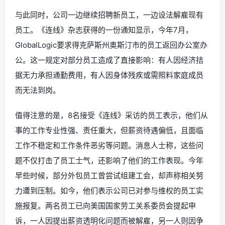
与此同时，公司一边继续招聘新员工，一边设法解雇现有
员工。《连线》杂志获得的一份通知显示，今年7月，
GlobalLogic要求得克萨斯州奥斯汀市的员工返回办公室办
公。这一规定对部分员工造成了直接影响：有人因经济拮
据无力承担通勤费用，有人因身体残疾或需照料家庭成员
而无法到岗。
值得注意的是，8名接受《连线》采访的员工表示，他们从
事的工作专业性强、责任重大，但薪资待遇偏低，且面临
工作不稳定和工作条件恶劣等问题。消息人士称，这些问
题不仅打击了员工士气，还影响了他们的工作表现。今年
早些时候，部分外包员工曾尝试组建工会，却声称相关努
力遭到压制。如今，他们表示公司已对参与维权的员工实
施报复。两名员工已向美国国家劳工关系委员会提起申
诉，一人因提出薪资透明化问题而被解雇，另一人则因争