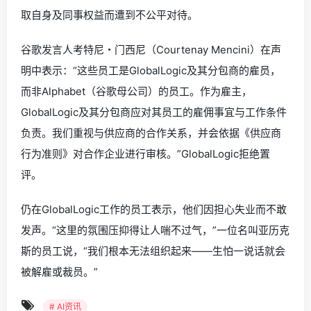
取自身及同事权益而遭到不公平对待。
谷歌发言人考特尼・门西尼（Courtenay Mencini）在声
明中表示：“这些员工是GlobalLogic及其分包商的雇员，
而非Alphabet（谷歌母公司）的员工。作为雇主，
GlobalLogic及其分包商应对其员工的雇佣事宜与工作条件
负责。我们重视与供应商的合作关系，并会依据《供应商
行为准则》对合作企业进行审核。”GlobalLogic拒绝置
评。
仍在GlobalLogic工作的员工表示，他们因担心失业而不敢
发声。“这里的氛围压抑得让人喘不过气，”一位名叫亚历克
斯的员工说，“我们根本无法组织起来——生怕一说话就会
被解雇或裁员。”
# AI资讯