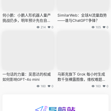
何小鹏：小鹏人形机器人量产
SimilarWeb：全球AI流量趋势
挑战仍多，明年预计先在自家
——谁与ChatGPT争锋？
门店园区测试
214
0
105
0
一句话的力量：吴恩达的权威
马斯克旗下 Grok 每小时生成
如何影响GPT-4o mini
数千张裸露图像，维权难题引
关注
160
0
163
0