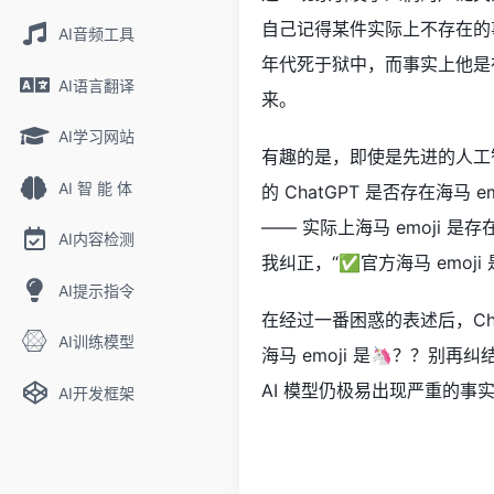
自己记得某件实际上不存在的事
AI音频工具
年代死于狱中，而事实上他是在
AI语言翻译
来。
AI学习网站
有趣的是，即使是先进的人工智
AI 智 能 体
的 ChatGPT 是否存在海马
—— 实际上海马 emoji 是存在的
AI内容检测
我纠正，“✅官方海马 emoji
AI提示指令
在经过一番困惑的表述后，Cha
AI训练模型
海马 emoji 是🦄？？别
AI 模型仍极易出现严重的
AI开发框架