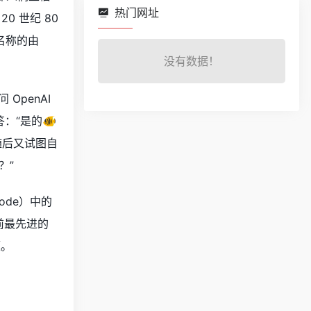
热门网址
 世纪 80
名称的由
没有数据！
penAI
答：“是的🐠
？”随后又试图自
？”
ode）中的
前最先进的
题。