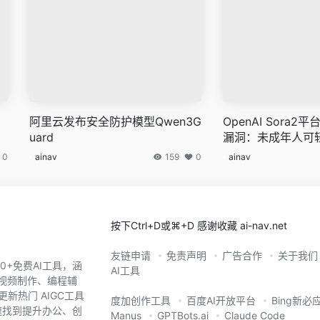
阿里云发布安全防护模型Qwen3G
OpenAI Sora
uard
漏洞：未成年人可
击等暴力内容
0
ainav
159
0
ainav
按下Ctrl+D或⌘+D 感谢收藏 ai-nav.net
友链申请
免责声明
广告合作
关于我们
0+免费AI工具，涵
AI工具
、视频制作、编程辅
新热门 AIGC工具
度加创作工具
百度AI开放平台
Bing新必
您快速找到提升办公、创
Manus
GPTBots.ai
Claude Code