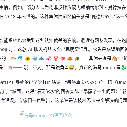
情。例如，部分人认为南非反种族隔离领袖纳尔逊・曼德拉在 20
 2013 年去世的。这种集体性记忆偏差就是“曼德拉效应”这一
能系统也会受到这种认知偏差的影响。最近有网友发现，在询问 O
 emoji 时，这款 AI 聊天机器人会出现明显混乱。它先是错误地回
：🐡 🐬 🐠 🐳 🐟 🦑 🦞 🐙 🦀 🐢…… 具体来说是🐴
 是：🦄—— 哦，不对，那是独角兽😅。真正的海马 emoji 是🐉
tGPT 最终给出了这样的结论：“最终真实答案：统一码（Unic
再纠结了。”然而，这段“语无伦次”的回答实际上暴露了一个问题：当
事实性错误。专家们一直警告，这或许是该技术无法完全解决的问