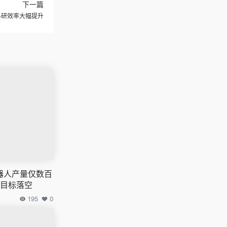
下一篇
科研效率大幅提升
机器人产量仅数百
台目标落空
195
0